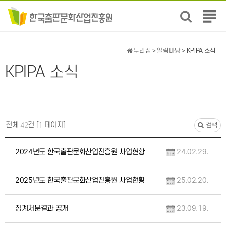
전
체
메
뉴
누리집
>
알림마당
> KPIPA 소식
보
KPIPA 소식
기
전체
건 [
페이지]
42
1
검색
2024년도 한국출판문화산업진흥원 사업현황
24.02.29.
2025년도 한국출판문화산업진흥원 사업현황
25.02.20.
징계처분결과 공개
23.09.19.