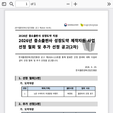
of 1
Toggle
Find
Zoom
Zoom
To
Sidebar
Out
In
[
한국출판문화산업진흥원 공고 제
2026-143 ] 
호
2026
년
堺
중소출판사
堺
성장도약
堺
지원
2026
년
堺
중소출판사
堺
성장도약
堺
제작지원
堺
사업
堺
선정
堺
철회
堺
및
堺
추가
堺
선정
堺
공고 차
(2 )
한국출판문화산업진흥원
堺
공고
堺
제
2026-122
호를
堺
통해
堺
발표한
堺
선정
堺
결과에
堺
대해
堺
다음과
堺
같이
堺
선정
堺
철회
堺
및
堺
추가
堺
선정을
堺
공고합니다
.
2026. 6. 29.
한국출판문화산업진흥원
1. 
선정
堺
철회 편
[1 ]
     . 
가 도약부문
연번
제목 가제
(  )
출판사명
철회
堺
사유
1
노란
堺
수박이의
堺
우당탕탕
堺
여행기
북멘토
출판사의
堺
선정
堺
포기
2. 
추가
堺
선정 편
[1 ]
     . 
가 도약부문