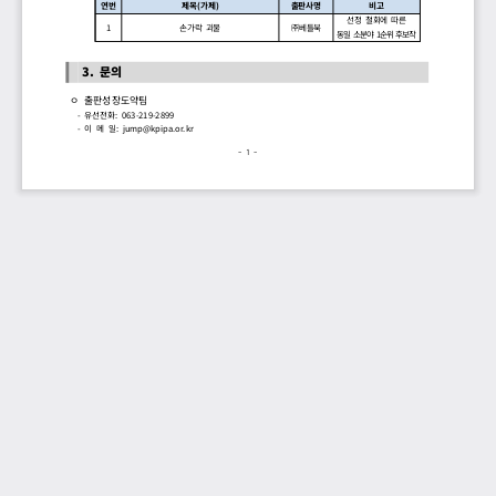
연번
제목 가제
(  )
출판사명
비고
선정
堺
철회에
堺
따른
1
손가락
堺
괴물
(주)
베틀북
동일
堺
소분야
堺
1
순위
堺
후보작
3. 
문의
ﾷ堺
출판성장도약팀
   -     : 063-219-2899
유선전화
   - 
이
堺
메
堺
일
: jump@kpipa.or.kr
- 1 -