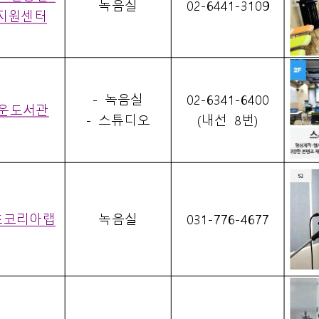
녹음실
02-6441-3109
지원센터
- 
녹음실
02-6341-6400 
운도서관
- 
스튜디오
(
내선 
8
번
)
츠코리아랩
녹음실
031-776-4677