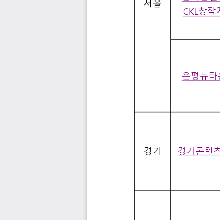
서울
CKL
창작
은평뉴타
경기
경기콘텐