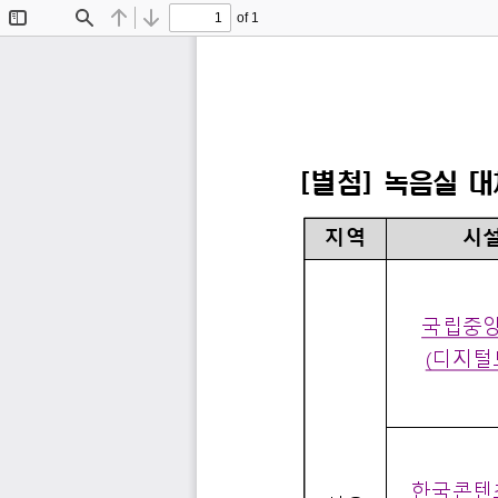
of 1
Toggle
Find
Previous
Next
Sidebar
[
별첨
] 
녹음실 
대
지역
시
국립중
(
디지털
한국콘텐