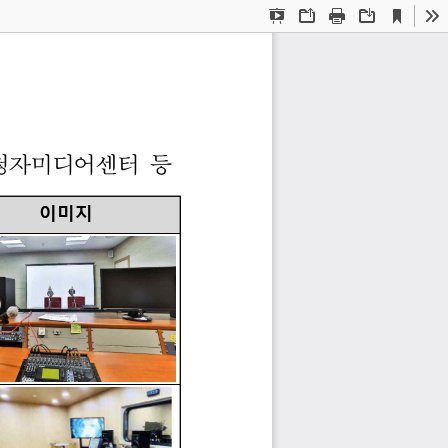
Current
Presentation
Open
Print
Download
To
View
Mode
청자미디어센터 
등
이미지