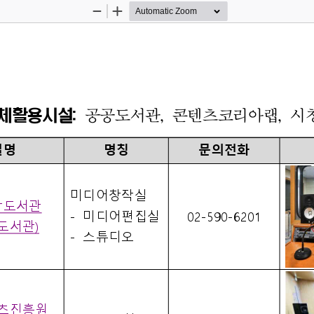
Zoom
Zoom
Out
In
체활용시설
: 
공공도서관
, 
콘텐츠코리아랩
, 
시
설명
명칭
문의전화
미디어창작실
앙도서관
-
미디어편집실
02-590-6201
도서관
)
-
스튜디오
츠진흥원 