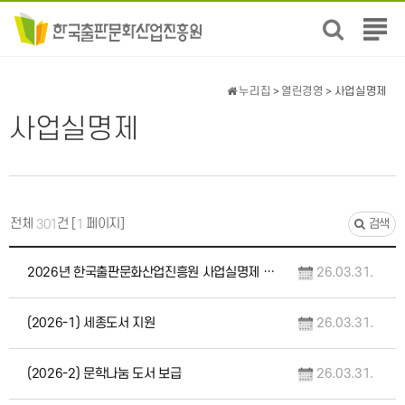
전
체
메
뉴
누리집
>
열린경영
> 사업실명제
보
사업실명제
기
전체
건 [
페이지]
301
1
검색
2026년 한국출판문화산업진흥원 사업실명제 대상사업 선정기준 및 현황
26.03.31.
(2026-1) 세종도서 지원
26.03.31.
(2026-2) 문학나눔 도서 보급
26.03.31.