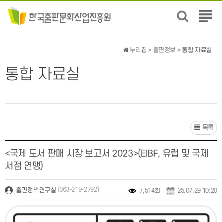
전
체
메
뉴
누리집
>
출판정보
> 통합 자료실
보
기
통합 자료실
목록
<국제 도서 판매 시장 보고서 2023>(EIBF, 유럽 및 국제
서점 연맹)
(063-219-2792)
출판정책연구실
7,514회
25.07.29 10:20