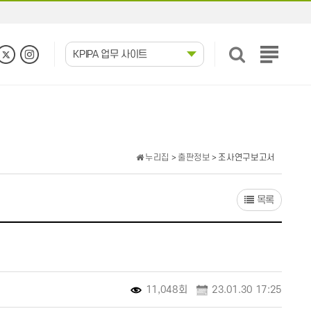
KPIPA 업무 사이트
전
체
메
뉴
보
기
누리집
>
출판정보
> 조사연구보고서
목록
11,048회
23.01.30 17:25