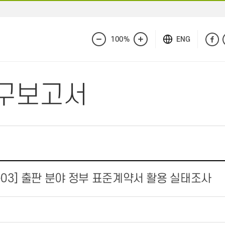
100%
ENG
화
화
면
면
축
확
소
대
구보고서
-03] 출판 분야 정부 표준계약서 활용 실태조사