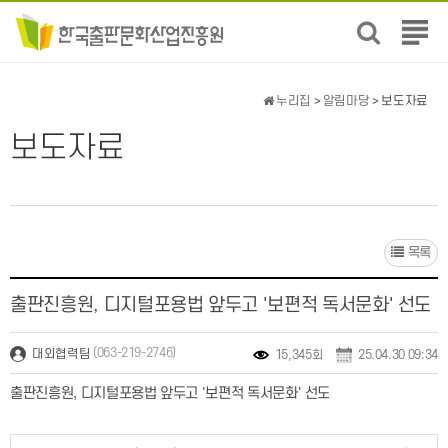
전
체
메
뉴
누리집
>
알림마당
> 보도자료
보
기
보도자료
목록
출판진흥원, 디지털포용법 앞두고 '보편적 독서문화' 선도
(063-219-2746)
대외협력팀
15,345회
25.04.30 09:34
출판진흥원, 디지털포용법 앞두고 '보편적 독서문화' 선도