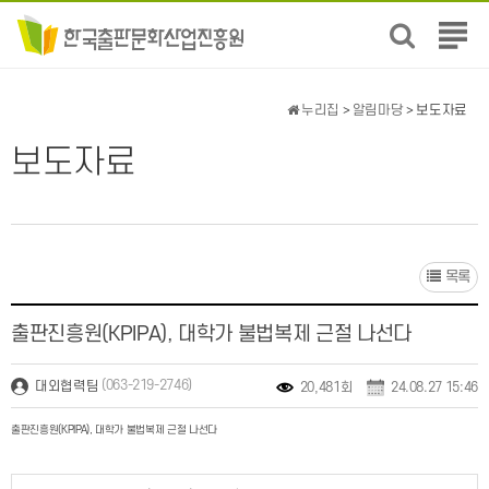
전
체
메
뉴
누리집
>
알림마당
> 보도자료
보
기
보도자료
목록
출판진흥원(KPIPA), 대학가 불법복제 근절 나선다
(063-219-2746)
대외협력팀
20,481회
24.08.27 15:46
출판진흥원(KPIPA), 대학가 불법복제 근절 나선다