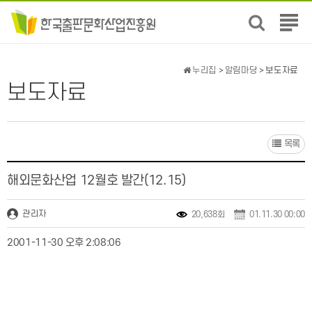
전
체
메
뉴
누리집
>
알림마당
> 보도자료
보
보도자료
기
목록
해외문화산업 12월호 발간(12.15)
관리자
20,638회
01.11.30 00:00
2001-11-30 오후 2:08:06