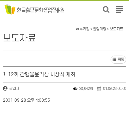
전
체
메
뉴
누리집
>
알림마당
> 보도자료
보
보도자료
기
목록
제12회 간행물윤리상 시상식 개최
관리자
20,642회
01.09.28 00:00
2001-09-28 오후 4:00:55