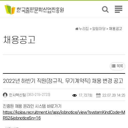
전
체
메
뉴
누리집
>
알림마당
> 채용공고
보
채용공고
기
목록
2022년 하반기 직원(정규직, 무기계약직) 채용 변경 공고
(063-219-2723)
인사혁신팀
17,727회
22.07.29 14:25
진흥원 채용 온라인 시스템 바로가기
https://kpipa.recruitment.kr/app/jobnotice/view?systemKindCode=M
RS2&jobnoticeSn=16