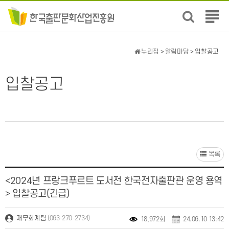
전
체
메
뉴
누리집
>
알림마당
> 입찰공고
보
기
입찰공고
목록
<2024년 프랑크푸르트 도서전 한국전자출판관 운영 용역
> 입찰공고(긴급)
(063-270-2734)
재무회계팀
18,972회
24.06.10 13:42