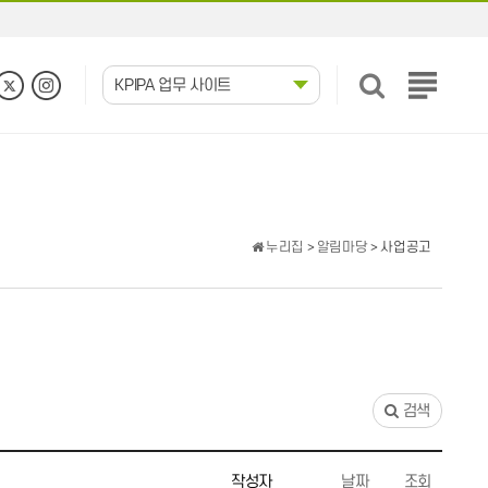
KPIPA 업무 사이트
전
체
메
뉴
보
기
누리집
>
알림마당
> 사업공고
검색
작성자
날짜
조회