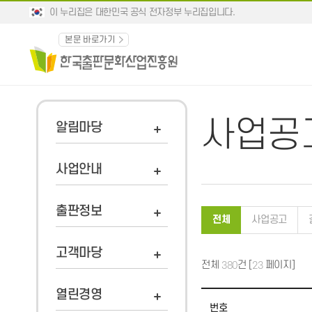
이 누리집은 대한민국 공식 전자정부 누리집입니다.
본문 바로가기
사업공
알림마당
사업안내
출판정보
전체
사업공고
고객마당
전체
건 [
페이지]
380
23
열린경영
번호