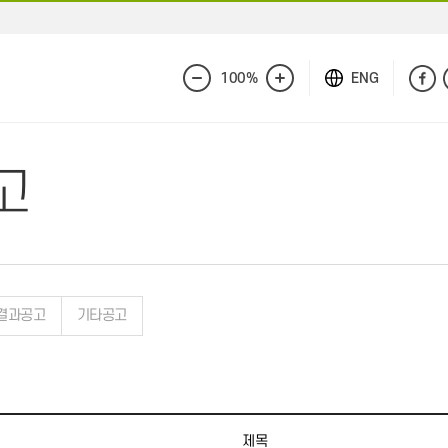
100%
ENG
화
화
면
면
축
확
소
대
고
결과공고
기타공고
제목