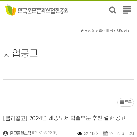
전
체
메
뉴
누리집
>
알림마당
> 사업공고
보
기
사업공고
목록
2024년 세종도서 학술부문 추천 결과 공고
[결과공고]
(02-3153-2816)
출판콘텐츠팀
32,418회
24.12.16 11:23