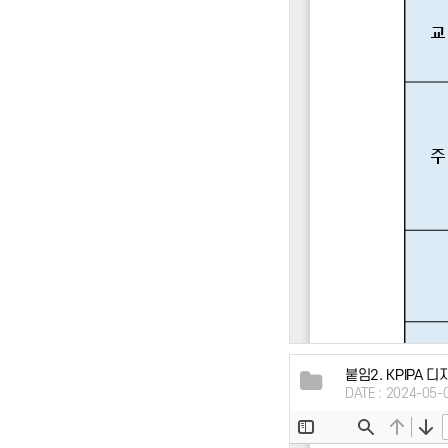
붙임2. KPIPA 
DATE : 2024-05-