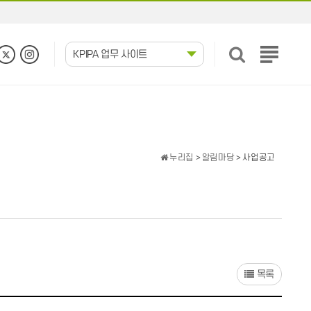
KPIPA 업무 사이트
전
체
메
뉴
보
기
누리집
>
알림마당
> 사업공고
목록